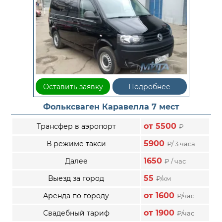
Оставить заявку
Подробнее
Фольксваген Каравелла 7 мест
от 5500
Трансфер в аэропорт
₽
5900
В режиме такси
₽/ 3 часа
1650
Далее
₽ / час
55
Выезд за город
₽/км
от 1600
Аренда по городу
₽/час
от 1900
Свадебный тариф
₽/час