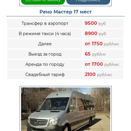
Рено Мастер 17 мест
9500
Трансфер в аэропорт
руб
8900
В режиме такси (4 часа)
руб
от 1750
Далее
руб/час
65
Выезд за город
руб/км
от 1700
Аренда по городу
руб/час
2100
Свадебный тариф
руб/час