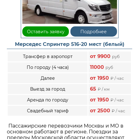
Оставить заявку
Подробнее
Мерседес Спринтер 516-20 мест (белый)
от 9900
Трансфер в аэропорт
руб
11000
По городу (4 часа)
руб
от 1950
Далее
₽ / час
65
Выезд за город
₽ / км
от 1950
Аренда по городу
₽ / час
от 2500
Свадебный тариф
₽ / час
Пассажирские перевозчики Москвы и МО в
основном работают в регионе. Поездки за
пределы Московской области
осуществляют