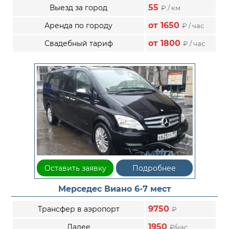
55
Выезд за город
₽ / км
от 1650
Аренда по городу
₽ / час
от 1800
Свадебный тариф
₽ / час
Оставить заявку
Подробнее
Мерседес Виано 6-7 мест
9750
Трансфер в аэропорт
₽
1950
Далее
₽/час