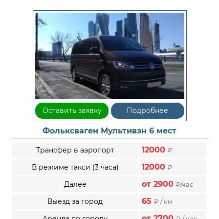
Оставить заявку
Подробнее
Фольксваген Мультивэн 6 мест
12000
Трансфер в аэропорт
₽
12000
В режиме такси (3 часа)
₽
от 2900
Далее
₽/час
65
Выезд за город
₽ / км
от 2700
Аренда по городу
₽ / час